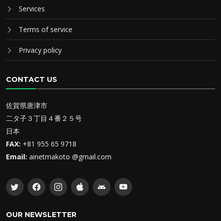
Services
Terms of service
Privacy policy
CONTACT US
佐賀県唐津市
二タ子３丁目４番２５号
日本
FAX:
+81 955 65 9718
Email:
ainetmakoto @gmail.com
OUR NEWSLETTER