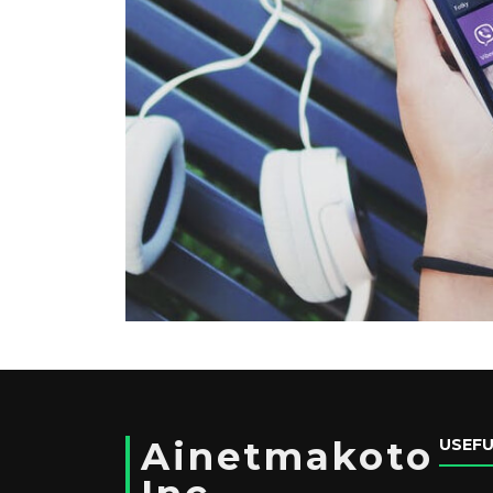
Ainetmakoto
USEFU