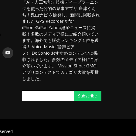
「AI・人工知能」技術ディープラーニン
グを使った公的の祭事アプリ 唐津くん
ち！曳山ナビ を開発し、新聞に掲載され
ました GPS Recorder X for
iPhone&iPad:Yahoo経済ニュースに掲
載！多数のメディア様にご紹介頂いてい
m
ます。海外でも販売ランキング１位を獲
得！ Voice Music (音声ピア
ノ）:DoCoMo おすすめコンテンツに掲
載されました。多数のメディア様にご紹
介頂いています。 Mission Shot : GMO
アプリコンテストでカテゴリ大賞を受賞
しました。
eserved