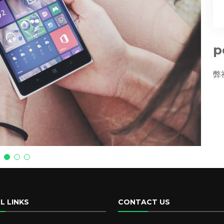
p
弊
L LINKS
CONTACT US