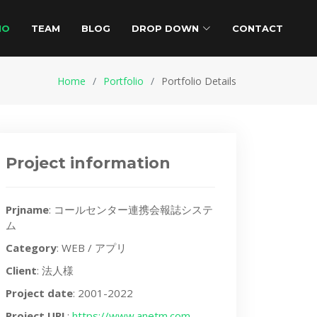
IO
TEAM
BLOG
DROP DOWN
CONTACT
Home
Portfolio
Portfolio Details
Project information
Prjname
: コールセンター連携会報誌システ
ム
Category
: WEB / アプリ
Client
: 法人様
Project date
: 2001-2022
Project URL
:
https://www.anetm.com