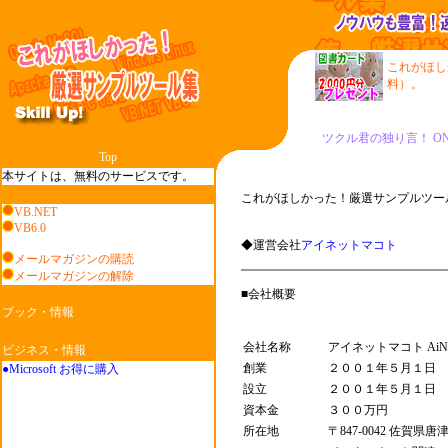
これがほし
料）。
Top
本サイトは、無料のサービスです。
これがほしかった！厳選サンプルツー
VB.NET
VB6.0
◆運営会社
アイネットマコト
メールマガジンの購読
メールマガジンの解除
■会社概要
ブック・情報
会社名称
アイネットマコト AiNetM
ビジネス・情報
創業
２００１年５月１日
●Microsoft お得に購入
設立
２００１年５月１日
資本金
３００万円
所在地
〒847-0042 佐賀県