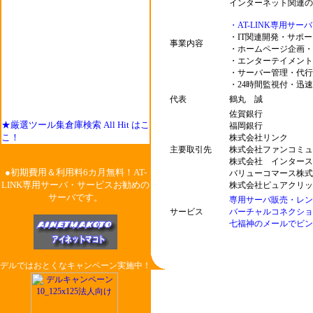
インターネット関連の
・AT-LINK専用サ
・IT関連開発・サポ
事業内容
・ホームページ企画・
・エンターテイメント
・サーバー管理・代行
・24時間監視付・迅
代表
鶴丸 誠
佐賀銀行
★厳選ツール集倉庫検索 All Hit はこ
福岡銀行
こ！
株式会社リンク
主要取引先
株式会社ファンコミュ
株式会社 インタース
●初期費用＆利用料6カ月無料！AT-
バリューコマース株式
LINK専用サーバ・サービスお勧めの
株式会社ピュアクリッ
サーバです。
専用サーバ販売・レン
サービス
バーチャルコネクショ
七福神のメールでビン
デルではおとくなキャンペーン実施中！