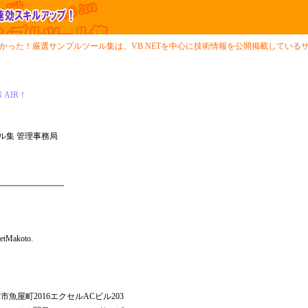
かった！厳選サンプルツール集は、VB.NETを中心に技術情報を公開掲載してい
ル集 管理事務局
akoto.
唐津市魚屋町2016エクセルACビル203