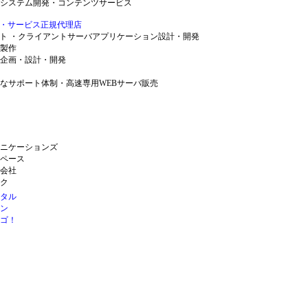
システム開発・コンテンツサービス
ーバ・サービス正規代理店
ート ・クライアントサーバアプリケーション設計・開発
製作
企画・設計・開発
速なサポート体制・高速専用WEBサーバ販売
ニケーションズ
ペース
会社
ク
タル
ン
ゴ！